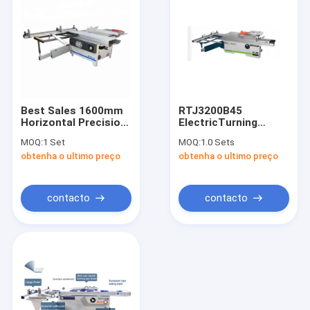
Best Sales 1600mm
RTJ3200B45
Horizontal Precision
ElectricTurning
Panel Saw
Manule Horizontal
MOQ:
1 Set
MOQ:
1.0 Sets
Lifting Woodworking
obtenha o ultimo preço
obtenha o ultimo preço
Sliding Panel Saw
Machine For
Woodworking Panels
contacto
contacto
Casa
produtos
Quem Somos