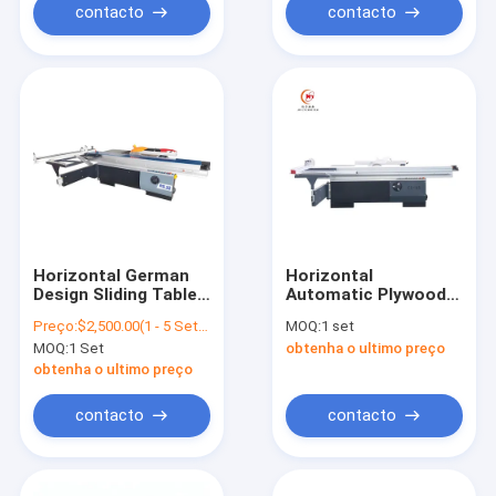
contacto
contacto
Horizontal German
Horizontal
Design Sliding Table
Automatic Plywood
Panel Saw For Wood
MDF Woodworking
Preço:
$2,500.00(1 - 5 Sets) $2,460.00(>=6 Sets)
MOQ:
1 set
Cutting
Cutting Sliding Table
MOQ:
1 Set
obtenha o ultimo preço
Board Saw Machine
obtenha o ultimo preço
contacto
contacto