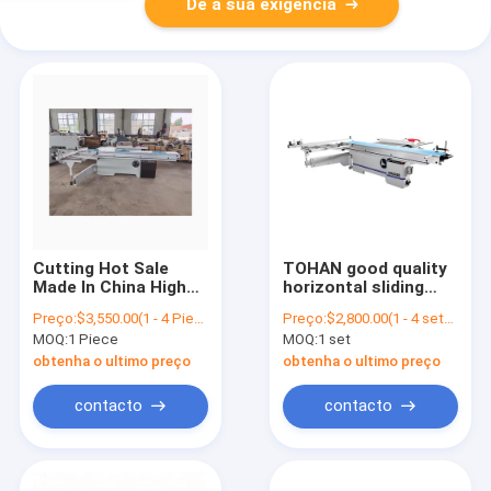
Dê a sua exigência
Cutting Hot Sale
TOHAN good quality
Made In China High
horizontal sliding
Efficiency Sliding
table saw sliding
Preço:
$3,550.00(1 - 4 Pieces) $3,450.00(>=5 Pieces)
Preço:
$2,800.00(1 - 4 sets) $2,500.00(>=5 sets)
Table Panel Saw For
table panel saw
MOQ:
1 Piece
MOQ:
1 set
Construction Work
machine MJ6132YIIF
obtenha o ultimo preço
obtenha o ultimo preço
contacto
contacto