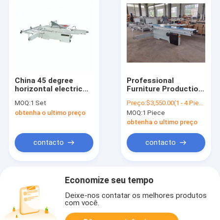
China 45 degree
Professional
horizontal electric
Furniture Production
lifting slidingtable
Stand Double Layer
MOQ:
1 Set
Preço:
$3,550.00(1 - 4 Pieces) $3,450.00(>=5 Pieces)
saw
Heavy Duty Slip Table
obtenha o ultimo preço
MOQ:
1 Piece
Saw With Scoring
Blade For
obtenha o ultimo preço
Woodworking
contacto
contacto
Economize seu tempo
Deixe-nos contatar os melhores produtos
com você.