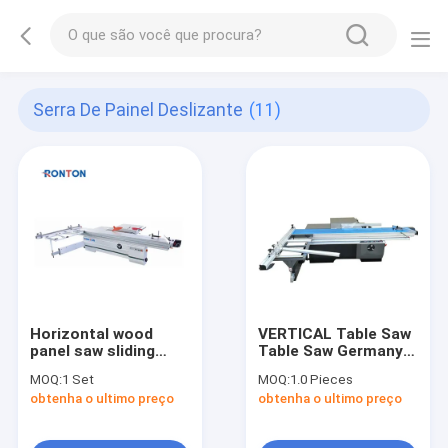
Serra De Painel Deslizante
(11)
Horizontal wood
VERTICAL Table Saw
panel saw sliding
Table Saw Germany
table saw wood
Design 2900mm
MOQ:
1 Set
MOQ:
1.0 Pieces
working machine for
3000mm 3100mm
obtenha o ultimo preço
obtenha o ultimo preço
cutting panel
Sliding Table Saw For
Sale